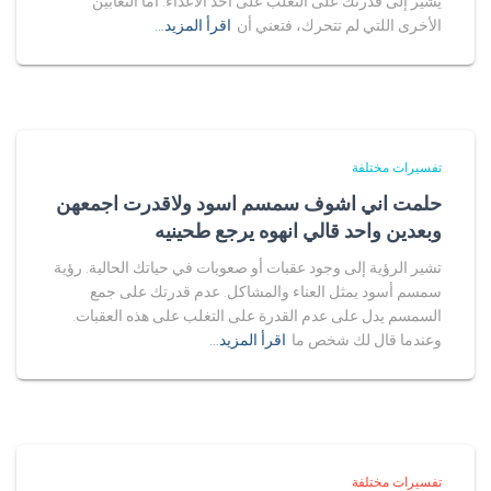
يشير إلى قدرتك على التغلب على أحد الأعداء. أما الثعابين
الأخرى اللتي لم تتحرك، فتعني أن
اقرأ المزيد…
تفسيرات مختلفة
حلمت اني اشوف سمسم اسود ولاقدرت اجمعهن
وبعدين واحد قالي انهوه يرجع طحينيه
تشير الرؤية إلى وجود عقبات أو صعوبات في حياتك الحالية. رؤية
سمسم أسود يمثل العناء والمشاكل. عدم قدرتك على جمع
السمسم يدل على عدم القدرة على التغلب على هذه العقبات.
وعندما قال لك شخص ما
اقرأ المزيد…
تفسيرات مختلفة