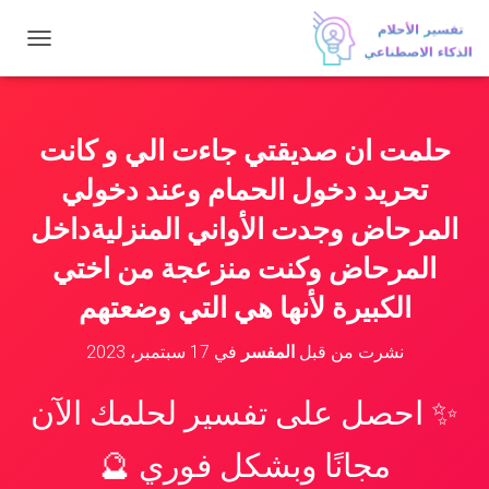
ت
ب
د
ي
ل
حلمت ان صديقتي جاءت الي و كانت
ا
ل
تحريد دخول الحمام وعند دخولي
ت
ن
المرحاض وجدت الأواني المنزليةداخل
ق
المرحاض وكنت منزعجة من اختي
ل
الكبيرة لأنها هي التي وضعتهم
نشرت من قبل
المفسر
في
17 سبتمبر، 2023
✨ احصل على تفسير لحلمك الآن
مجانًا وبشكل فوري 🔮