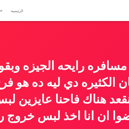
مق
الرئيسية
مسافره رايحه الجيزه وبقول
ن الكثيره دي ليه ده هو فر
نقعد هناك فاحنا عايزين ل
ا ان انا اخذ لبس خروج ر