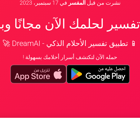
نشرت من قبل
المفسر
في
17 سبتمبر، 2023
سير لحلمك الآن مجانًا و
📱 تطبيق تفسير الأحلام الذكي - DreamAI 🚀
حمله الآن لتكتشف أسرار أحلامك بسهولة !