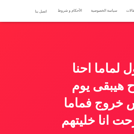
الات
سياسة الخصوصية
الأحكام و شروط
اتصل بنا
 لماما احنا
ح هيبقى يوم
بس خروج فماما
حت انا خليتهم