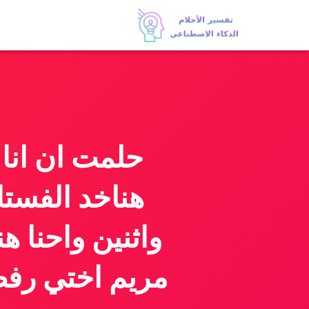
حلمت ان انا 
هناخد الفستا
واثنين واحنا ه
مريم اختي رفضو