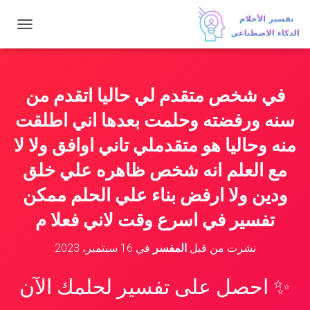
ت
ب
د
ي
ل
في شخص متقدم لي حاليا اتقدم من
ا
ل
سنه ورفضته وحلمت بعدها اني اطلقت
ت
ن
منه وحاليا هو متقدملي تاني اوافق ولا لا
ق
مع العلم انه شخص ظاهره علي خلق
ل
ودين ولا ارفض بناء علي الحلم ممكن
تفسير في اسرع وقت لاني فعلا م
نشرت من قبل
المفسر
في
16 سبتمبر، 2023
✨ احصل على تفسير لحلمك الآن