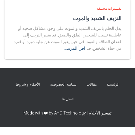
تفسيرات مختلفة
النزيف الشديد والموت
يدل الحلم بالنزيف الشديد والموت على وجود مشاكل صحية أو
عاطفية تسبب للشخص القلق والضيق. قد يشير النزيف إلى
فقدان الطاقة والقوة، في حين يعبر الموت عن نهاية دورة أو فترة
في حياة الشخص. قد
اقرأ المزيد…
الرئيسية
مقالات
سياسة الخصوصية
الأحكام و شروط
اتصل بنا
تفسير الأحلام | Made with ❤️ by AYO Technology