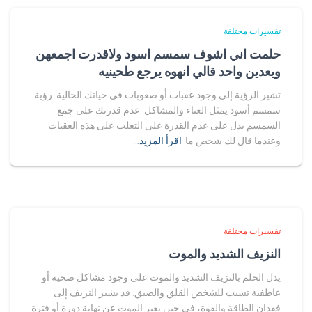
تفسيرات مختلفة
حلمت اني اشوف سمسم اسود ولاقدرت اجمعهن
وبعدين واحد قالي انهوه يرجع طحينيه
تشير الرؤية إلى وجود عقبات أو صعوبات في حياتك الحالية. رؤية
سمسم أسود يمثل العناء والمشاكل. عدم قدرتك على جمع
السمسم يدل على عدم القدرة على التغلب على هذه العقبات.
وعندما قال لك شخص ما
اقرأ المزيد…
تفسيرات مختلفة
النزيف الشديد والموت
يدل الحلم بالنزيف الشديد والموت على وجود مشاكل صحية أو
عاطفية تسبب للشخص القلق والضيق. قد يشير النزيف إلى
فقدان الطاقة والقوة، في حين يعبر الموت عن نهاية دورة أو فترة