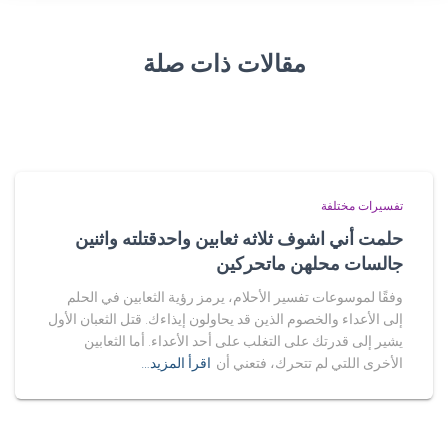
مقالات ذات صلة
تفسيرات مختلفة
حلمت أني اشوف ثلاثه ثعابين واحدقتلته واثنين
جالسات محلهن ماتحركين
وفقًا لموسوعات تفسير الأحلام، يرمز رؤية الثعابين في الحلم
إلى الأعداء والخصوم الذين قد يحاولون إيذاءك. قتل الثعبان الأول
يشير إلى قدرتك على التغلب على أحد الأعداء. أما الثعابين
الأخرى اللتي لم تتحرك، فتعني أن
اقرأ المزيد…