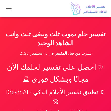
ت
ب
د
ي
ل
تفسير حلم يموت ثلث ويبقى ثلث وانت
ا
ل
الشاهد الوحيد
ت
ن
نشرت من قبل
المفسر
في
16 سبتمبر، 2023
ق
ل
✨ احصل على تفسير لحلمك الآن
مجانًا وبشكل فوري 🔮
📱 تطبيق تفسير الأحلام الذكي - DreamAI
🚀