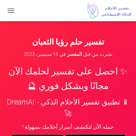
ت
ب
د
ي
ل
تفسير حلم رؤيا الثعبان
ا
ل
نشرت من قبل
المفسر
في
16 سبتمبر، 2023
ت
ن
ق
✨ احصل على تفسير لحلمك الآن
ل
مجانًا وبشكل فوري 🔮
📱 تطبيق تفسير الأحلام الذكي - DreamAI
🚀
حمله الآن لتكتشف أسرار أحلامك بسهولة !