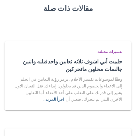
مقالات ذات صلة
تفسيرات مختلفة
حلمت أني اشوف ثلاثه ثعابين واحدقتلته واثنين
جالسات محلهن ماتحركين
وفقًا لموسوعات تفسير الأحلام، يرمز رؤية الثعابين في الحلم
إلى الأعداء والخصوم الذين قد يحاولون إيذاءك. قتل الثعبان الأول
يشير إلى قدرتك على التغلب على أحد الأعداء. أما الثعابين
الأخرى اللتي لم تتحرك، فتعني أن
اقرأ المزيد…