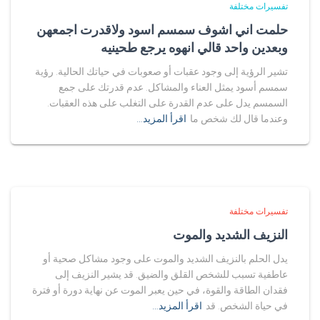
تفسيرات مختلفة
حلمت اني اشوف سمسم اسود ولاقدرت اجمعهن
وبعدين واحد قالي انهوه يرجع طحينيه
تشير الرؤية إلى وجود عقبات أو صعوبات في حياتك الحالية. رؤية
سمسم أسود يمثل العناء والمشاكل. عدم قدرتك على جمع
السمسم يدل على عدم القدرة على التغلب على هذه العقبات.
وعندما قال لك شخص ما
اقرأ المزيد…
تفسيرات مختلفة
النزيف الشديد والموت
يدل الحلم بالنزيف الشديد والموت على وجود مشاكل صحية أو
عاطفية تسبب للشخص القلق والضيق. قد يشير النزيف إلى
فقدان الطاقة والقوة، في حين يعبر الموت عن نهاية دورة أو فترة
في حياة الشخص. قد
اقرأ المزيد…