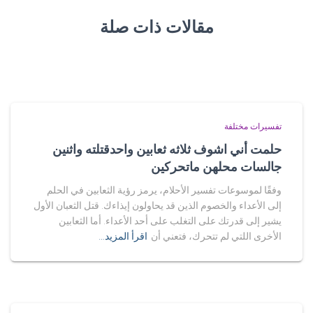
مقالات ذات صلة
تفسيرات مختلفة
حلمت أني اشوف ثلاثه ثعابين واحدقتلته واثنين
جالسات محلهن ماتحركين
وفقًا لموسوعات تفسير الأحلام، يرمز رؤية الثعابين في الحلم
إلى الأعداء والخصوم الذين قد يحاولون إيذاءك. قتل الثعبان الأول
يشير إلى قدرتك على التغلب على أحد الأعداء. أما الثعابين
الأخرى اللتي لم تتحرك، فتعني أن
اقرأ المزيد…