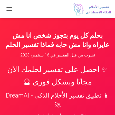
ت
ب
د
ي
ل
بحلم كل يوم بتجوز شخص انا مش
ا
ل
عايزاه وانا مش حابه فماذا تفسير الحلم
ت
ن
نشرت من قبل
المفسر
في
16 سبتمبر، 2023
ق
ل
✨ احصل على تفسير لحلمك الآن
مجانًا وبشكل فوري 🔮
📱 تطبيق تفسير الأحلام الذكي - DreamAI
🚀