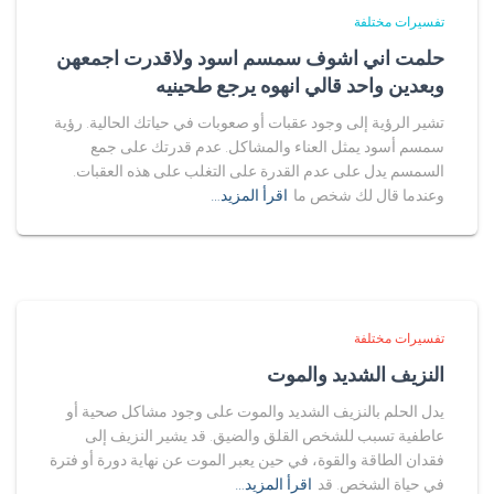
تفسيرات مختلفة
حلمت اني اشوف سمسم اسود ولاقدرت اجمعهن
وبعدين واحد قالي انهوه يرجع طحينيه
تشير الرؤية إلى وجود عقبات أو صعوبات في حياتك الحالية. رؤية
سمسم أسود يمثل العناء والمشاكل. عدم قدرتك على جمع
السمسم يدل على عدم القدرة على التغلب على هذه العقبات.
وعندما قال لك شخص ما
اقرأ المزيد…
تفسيرات مختلفة
النزيف الشديد والموت
يدل الحلم بالنزيف الشديد والموت على وجود مشاكل صحية أو
عاطفية تسبب للشخص القلق والضيق. قد يشير النزيف إلى
فقدان الطاقة والقوة، في حين يعبر الموت عن نهاية دورة أو فترة
في حياة الشخص. قد
اقرأ المزيد…