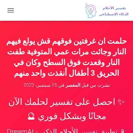
ت
ب
د
ي
ل
حلمت ان غرفتين فوقهم قش يولع فيهم
ا
ل
النار وجائت مرات عمي المتوفية طفت
ت
ن
النار وقعدت فوق السطح وكان في
ق
الحريق 3 أطفال أنقذت واحد منهم
ل
نشرت من قبل
المفسر
في
15 سبتمبر، 2023
✨ احصل على تفسير لحلمك الآن
مجانًا وبشكل فوري 🔮
📱 تطبيق تفسير الأحلام الذكي - DreamAI