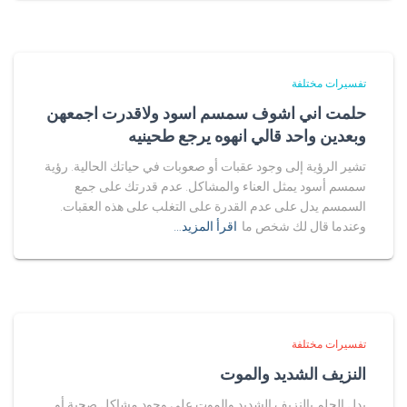
تفسيرات مختلفة
حلمت اني اشوف سمسم اسود ولاقدرت اجمعهن
وبعدين واحد قالي انهوه يرجع طحينيه
تشير الرؤية إلى وجود عقبات أو صعوبات في حياتك الحالية. رؤية
سمسم أسود يمثل العناء والمشاكل. عدم قدرتك على جمع
السمسم يدل على عدم القدرة على التغلب على هذه العقبات.
وعندما قال لك شخص ما
اقرأ المزيد…
تفسيرات مختلفة
النزيف الشديد والموت
يدل الحلم بالنزيف الشديد والموت على وجود مشاكل صحية أو