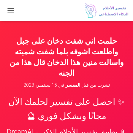
ت
ب
د
ي
ل
حلمت اني شفت دخان على جبل
ا
ل
واطلعت اشوفه بلما شفت شميته
ت
ن
واسالت منين هذا الدخان قال هذا من
ق
الجنه
ل
نشرت من قبل
المفسر
في
15 سبتمبر، 2023
✨ احصل على تفسير لحلمك الآن
مجانًا وبشكل فوري 🔮
📱 تطبيق تفسير الأحلام الذكي - DreamAI