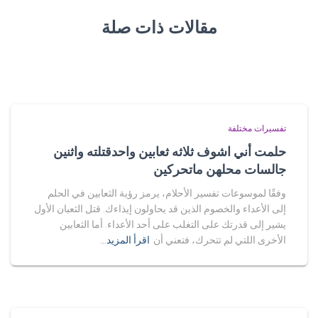
مقالات ذات صلة
تفسيرات مختلفة
حلمت أني اشوف ثلاثه ثعابين واحدقتلته واثنين
جالسات محلهن ماتحركين
وفقًا لموسوعات تفسير الأحلام، يرمز رؤية الثعابين في الحلم
إلى الأعداء والخصوم الذين قد يحاولون إيذاءك. قتل الثعبان الأول
يشير إلى قدرتك على التغلب على أحد الأعداء. أما الثعابين
الأخرى اللتي لم تتحرك، فتعني أن
اقرأ المزيد…