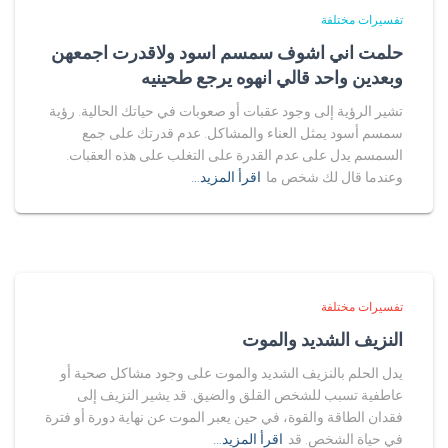
تفسيرات مختلفة
حلمت اني اشوف سمسم اسود ولاقدرت اجمعهن
وبعدين واحد قالي انهوه يرجع طحينيه
تشير الرؤية إلى وجود عقبات أو صعوبات في حياتك الحالية. رؤية
سمسم أسود يمثل العناء والمشاكل. عدم قدرتك على جمع
السمسم يدل على عدم القدرة على التغلب على هذه العقبات.
وعندما قال لك شخص ما
اقرأ المزيد…
تفسيرات مختلفة
النزيف الشديد والموت
يدل الحلم بالنزيف الشديد والموت على وجود مشاكل صحية أو
عاطفية تسبب للشخص القلق والضيق. قد يشير النزيف إلى
فقدان الطاقة والقوة، في حين يعبر الموت عن نهاية دورة أو فترة
في حياة الشخص. قد
اقرأ المزيد…