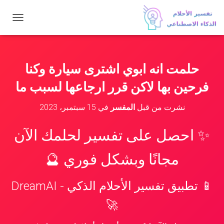
ت
ب
د
ي
ل
حلمت انه ابوي اشترى سيارة وكنا
ا
ل
فرحين بها لاكن قرر ارجاعها لسبب ما
ت
ن
نشرت من قبل
المفسر
في
15 سبتمبر، 2023
ق
ل
✨ احصل على تفسير لحلمك الآن
مجانًا وبشكل فوري 🔮
📱 تطبيق تفسير الأحلام الذكي - DreamAI
🚀