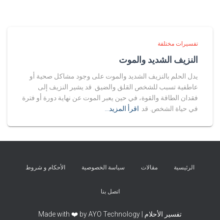
تفسيرات مختلفة
النزيف الشديد والموت
يدل الحلم بالنزيف الشديد والموت على وجود مشاكل صحية أو
عاطفية تسبب للشخص القلق والضيق. قد يشير النزيف إلى
فقدان الطاقة والقوة، في حين يعبر الموت عن نهاية دورة أو فترة
في حياة الشخص. قد
اقرأ المزيد…
الرئيسية
مقالات
سياسة الخصوصية
الأحكام و شروط
اتصل بنا
تفسير الأحلام | Made with ❤️ by AYO Technology