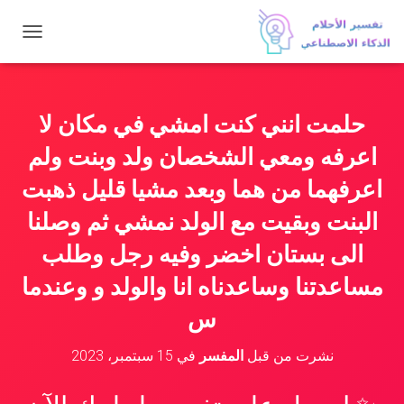
ت
ب
د
ي
ل
حلمت انني كنت امشي في مكان لا
ا
ل
اعرفه ومعي الشخصان ولد وبنت ولم
ت
ن
اعرفهما من هما وبعد مشيا قليل ذهبت
ق
البنت وبقيت مع الولد نمشي ثم وصلنا
ل
الى بستان اخضر وفيه رجل وطلب
مساعدتنا وساعدناه انا والولد و وعندما
س
نشرت من قبل
المفسر
في
15 سبتمبر، 2023