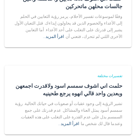
جالسات محلهن ماتحركين
وفقًا لموسوعات تفسير الأحلام، يرمز رؤية الثعابين في الحلم
إلى الأعداء والخصوم الذين قد يحاولون إيذاءك. قتل الثعبان الأول
يشير إلى قدرتك على التغلب على أحد الأعداء. أما الثعابين
الأخرى اللتي لم تتحرك، فتعني أن
اقرأ المزيد…
تفسيرات مختلفة
حلمت اني اشوف سمسم اسود ولاقدرت اجمعهن
وبعدين واحد قالي انهوه يرجع طحينيه
تشير الرؤية إلى وجود عقبات أو صعوبات في حياتك الحالية. رؤية
سمسم أسود يمثل العناء والمشاكل. عدم قدرتك على جمع
السمسم يدل على عدم القدرة على التغلب على هذه العقبات.
وعندما قال لك شخص ما
اقرأ المزيد…