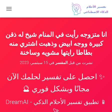
ت
ب
د
ي
ل
انا متزوجه رأيت في المنام شيخ له ذقن
ا
ل
كبيرة ووجه ابيض وذهبت اشتري منه
ت
ن
بطاطا رايتها مشويه وساخنة
ق
ل
نشرت من قبل
المفسر
في
15 سبتمبر، 2023
✨ احصل على تفسير لحلمك الآن
مجانًا وبشكل فوري 🔮
📱 تطبيق تفسير الأحلام الذكي - DreamAI
🚀