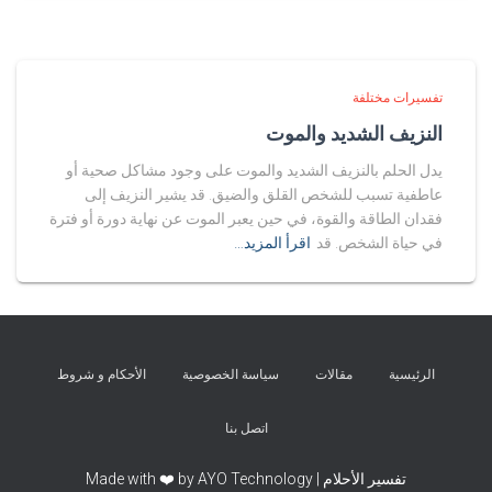
تفسيرات مختلفة
النزيف الشديد والموت
يدل الحلم بالنزيف الشديد والموت على وجود مشاكل صحية أو
عاطفية تسبب للشخص القلق والضيق. قد يشير النزيف إلى
فقدان الطاقة والقوة، في حين يعبر الموت عن نهاية دورة أو فترة
في حياة الشخص. قد
اقرأ المزيد…
الرئيسية
مقالات
سياسة الخصوصية
الأحكام و شروط
اتصل بنا
تفسير الأحلام | Made with ❤️ by AYO Technology