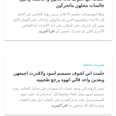
جالسات محلهن ماتحركين
وفقًا لموسوعات تفسير الأحلام، يرمز رؤية الثعابين في الحلم
إلى الأعداء والخصوم الذين قد يحاولون إيذاءك. قتل الثعبان الأول
يشير إلى قدرتك على التغلب على أحد الأعداء. أما الثعابين
الأخرى اللتي لم تتحرك، فتعني أن
اقرأ المزيد…
تفسيرات مختلفة
حلمت اني اشوف سمسم اسود ولاقدرت اجمعهن
وبعدين واحد قالي انهوه يرجع طحينيه
تشير الرؤية إلى وجود عقبات أو صعوبات في حياتك الحالية. رؤية
سمسم أسود يمثل العناء والمشاكل. عدم قدرتك على جمع
السمسم يدل على عدم القدرة على التغلب على هذه العقبات.
وعندما قال لك شخص ما
اقرأ المزيد…