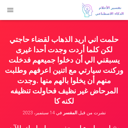
ت
ب
د
ي
ل
حلمت اني اريد الذهاب لقضاء حاجتي
ا
ل
لكن كلما أردت وجدت أحدا غيرى
ت
ن
يسبقني الي أن دخلوا جميعهم فدخلت
ق
وركنت سيارتي مع اتنين اعرفهم وطلبت
ل
منهم أن يخلوا بالهم منها .وجدت
المرحاض غير نظيف فحاولت تنظيفه
لكنه كا
نشرت من قبل
المفسر
في
14 سبتمبر، 2023