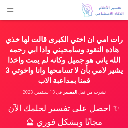
ت
ب
د
ي
ل
رات امي ان اختي الكبرى قالت لها خذي
ا
ل
هاذه النقود وسامحيني واذا ابي رحمه
ت
ن
الله ياتي هو جميل وكانه لم يمت واخذا
ق
يشير لامي بأن لا تسامحها وانا واخوتي 3
ل
قمنا بمداعبة الاب
نشرت من قبل
المفسر
في
13 سبتمبر، 2023
✨ احصل على تفسير لحلمك الآن
مجانًا وبشكل فوري 🔮