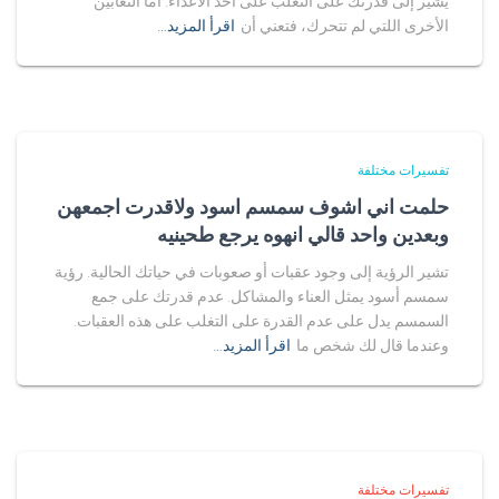
يشير إلى قدرتك على التغلب على أحد الأعداء. أما الثعابين
الأخرى اللتي لم تتحرك، فتعني أن
اقرأ المزيد…
تفسيرات مختلفة
حلمت اني اشوف سمسم اسود ولاقدرت اجمعهن
وبعدين واحد قالي انهوه يرجع طحينيه
تشير الرؤية إلى وجود عقبات أو صعوبات في حياتك الحالية. رؤية
سمسم أسود يمثل العناء والمشاكل. عدم قدرتك على جمع
السمسم يدل على عدم القدرة على التغلب على هذه العقبات.
وعندما قال لك شخص ما
اقرأ المزيد…
تفسيرات مختلفة