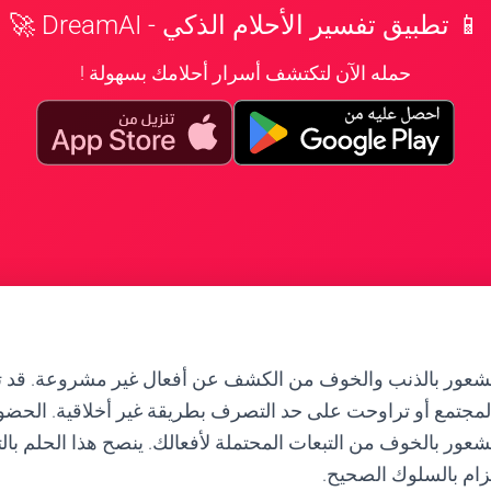
📱 تطبيق تفسير الأحلام الذكي - DreamAI 🚀
حمله الآن لتكتشف أسرار أحلامك بسهولة !
الشعور بالذنب والخوف من الكشف عن أفعال غير مشروعة. قد 
المجتمع أو تراوحت على حد التصرف بطريقة غير أخلاقية. الحض
ور بالخوف من التبعات المحتملة لأفعالك. ينصح هذا الحلم بالت
تزام بالسلوك الصحيح.