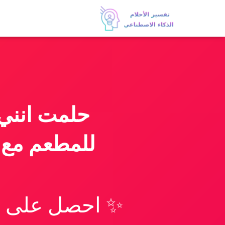
حلمت انني
للمطعم مع ا
✨ احصل على تف