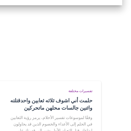
تفسيرات مختلفة
حلمت أني اشوف ثلاثه ثعابين واحدقتلته
واثنين جالسات محلهن ماتحركين
وفقًا لموسوعات تفسير الأحلام، يرمز رؤية الثعابين
في الحلم إلى الأعداء والخصوم الذين قد يحاولون
إيذاءك. قتل الثعبان الأول يشير إلى قدرتك على