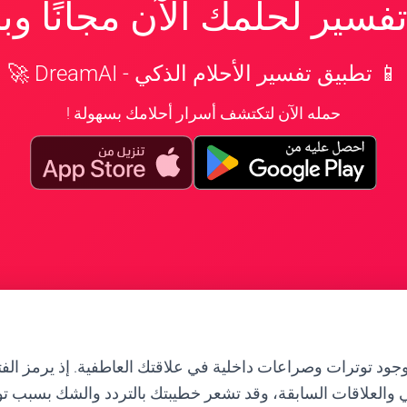
سير لحلمك الآن مجانًا و
📱 تطبيق تفسير الأحلام الذكي - DreamAI 🚀
حمله الآن لتكتشف أسرار أحلامك بسهولة !
جود توترات وصراعات داخلية في علاقتك العاطفية. إذ يرمز الفتا
ضي والعلاقات السابقة، وقد تشعر خطيبتك بالتردد والشك بسبب تو