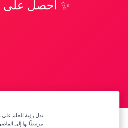
✨ احصل على تف
تدل رؤية الحلم على و
مرتبطًا بها إلى الما