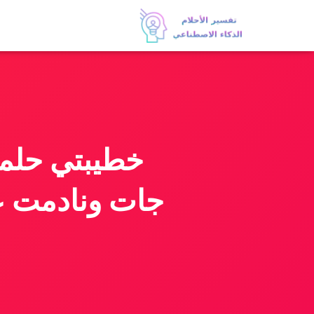
خطيبتي حلمت
جات ونادمت ع