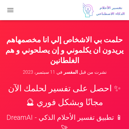
ت
ب
د
ي
ل
حلمت بي الاشخاص إلي انا مخصمهاهم
ا
ل
يريدون ان يكلموني و إن يصلحوني و هم
ت
ن
الغلطانين
ق
ل
نشرت من قبل
المفسر
في
11 سبتمبر، 2023
✨ احصل على تفسير لحلمك الآن
مجانًا وبشكل فوري 🔮
📱 تطبيق تفسير الأحلام الذكي - DreamAI
🚀