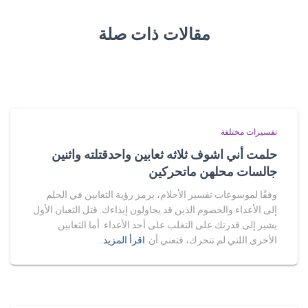
مقالات ذات صلة
تفسيرات مختلفة
حلمت أني اشوف ثلاثه ثعابين واحدقتلته واثنين
جالسات محلهن ماتحركين
وفقًا لموسوعات تفسير الأحلام، يرمز رؤية الثعابين في الحلم
إلى الأعداء والخصوم الذين قد يحاولون إيذاءك. قتل الثعبان الأول
يشير إلى قدرتك على التغلب على أحد الأعداء. أما الثعابين
الأخرى اللتي لم تتحرك، فتعني أن
اقرأ المزيد…