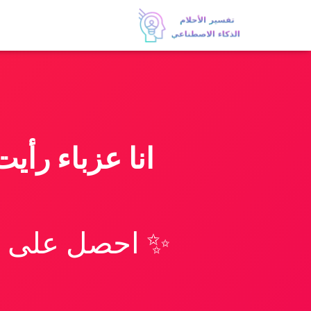
انا عزباء رأي
✨ احصل على تف