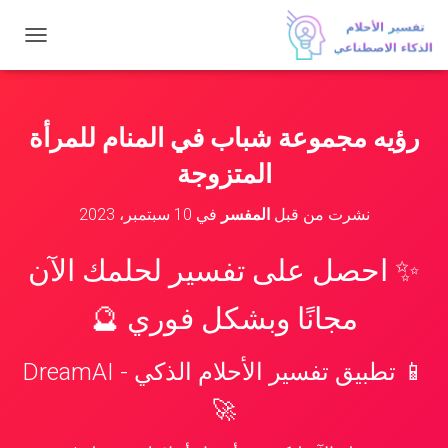
ت
ب
د
ي
ل
رؤيه مجموعة شباب في المنام للمرأة
ا
ل
المتزوجة
ت
ن
نشرت من قبل
المفسر
في
10 سبتمبر، 2023
ق
ل
✨ احصل على تفسير لحلمك الآن
مجانًا وبشكل فوري 🔮
📱 تطبيق تفسير الأحلام الذكي - DreamAI
🚀