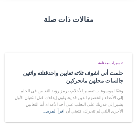
مقالات ذات صلة
تفسيرات مختلفة
حلمت أني اشوف ثلاثه ثعابين واحدقتلته واثنين
جالسات محلهن ماتحركين
وفقًا لموسوعات تفسير الأحلام، يرمز رؤية الثعابين في الحلم
إلى الأعداء والخصوم الذين قد يحاولون إيذاءك. قتل الثعبان الأول
يشير إلى قدرتك على التغلب على أحد الأعداء. أما الثعابين
الأخرى اللتي لم تتحرك، فتعني أن
اقرأ المزيد…