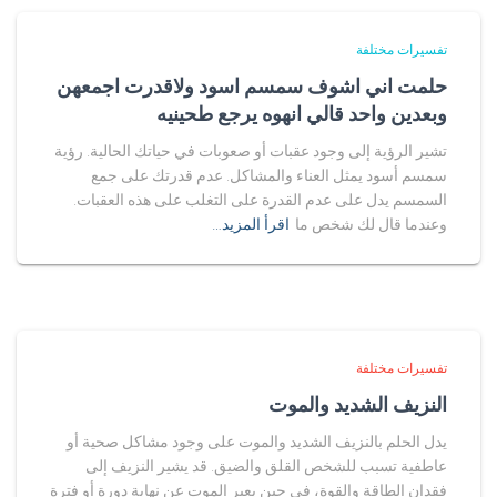
تفسيرات مختلفة
حلمت اني اشوف سمسم اسود ولاقدرت اجمعهن
وبعدين واحد قالي انهوه يرجع طحينيه
تشير الرؤية إلى وجود عقبات أو صعوبات في حياتك الحالية. رؤية
سمسم أسود يمثل العناء والمشاكل. عدم قدرتك على جمع
السمسم يدل على عدم القدرة على التغلب على هذه العقبات.
وعندما قال لك شخص ما
اقرأ المزيد…
تفسيرات مختلفة
النزيف الشديد والموت
يدل الحلم بالنزيف الشديد والموت على وجود مشاكل صحية أو
عاطفية تسبب للشخص القلق والضيق. قد يشير النزيف إلى
فقدان الطاقة والقوة، في حين يعبر الموت عن نهاية دورة أو فترة