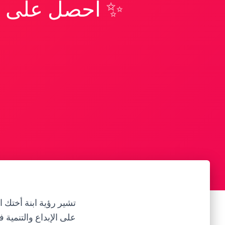
✨ احصل على تف
تشير رؤية ابنة أختك ا
على الإبداع والتنمية 