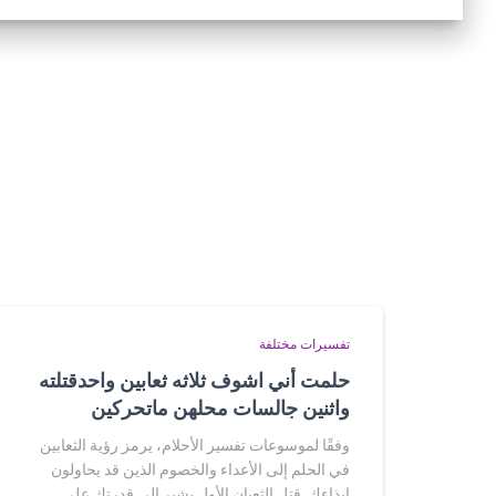
تفسيرات مختلفة
حلمت أني اشوف ثلاثه ثعابين واحدقتلته
واثنين جالسات محلهن ماتحركين
وفقًا لموسوعات تفسير الأحلام، يرمز رؤية الثعابين
في الحلم إلى الأعداء والخصوم الذين قد يحاولون
إيذاءك. قتل الثعبان الأول يشير إلى قدرتك على