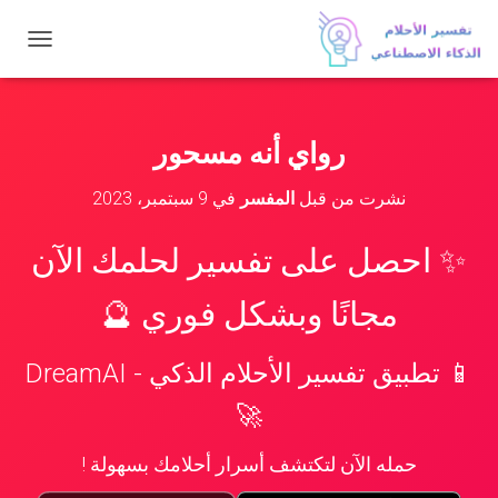
ت
ب
د
ي
ل
رواي أنه مسحور
ا
ل
نشرت من قبل
المفسر
في
9 سبتمبر، 2023
ت
ن
ق
✨ احصل على تفسير لحلمك الآن
ل
مجانًا وبشكل فوري 🔮
📱 تطبيق تفسير الأحلام الذكي - DreamAI
🚀
حمله الآن لتكتشف أسرار أحلامك بسهولة !