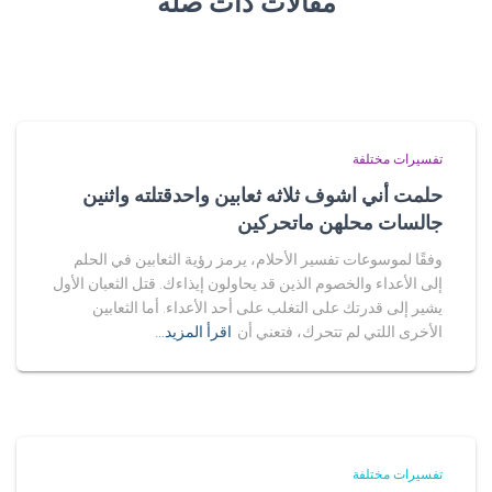
مقالات ذات صلة
تفسيرات مختلفة
حلمت أني اشوف ثلاثه ثعابين واحدقتلته واثنين
جالسات محلهن ماتحركين
وفقًا لموسوعات تفسير الأحلام، يرمز رؤية الثعابين في الحلم
إلى الأعداء والخصوم الذين قد يحاولون إيذاءك. قتل الثعبان الأول
يشير إلى قدرتك على التغلب على أحد الأعداء. أما الثعابين
الأخرى اللتي لم تتحرك، فتعني أن
اقرأ المزيد…
تفسيرات مختلفة