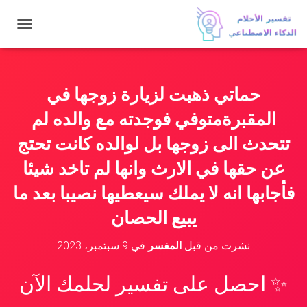
ت
ب
د
ي
ل
حماتي ذهبت لزيارة زوجها في
ا
ل
المقبرةمتوفي فوجدته مع والده لم
ت
ن
تتحدث الى زوجها بل لوالده كانت تحتج
ق
عن حقها في الارث وانها لم تاخد شيئا
ل
فأجابها انه لا يملك سيعطيها نصيبا بعد ما
يبيع الحصان
نشرت من قبل
المفسر
في
9 سبتمبر، 2023
✨ احصل على تفسير لحلمك الآن