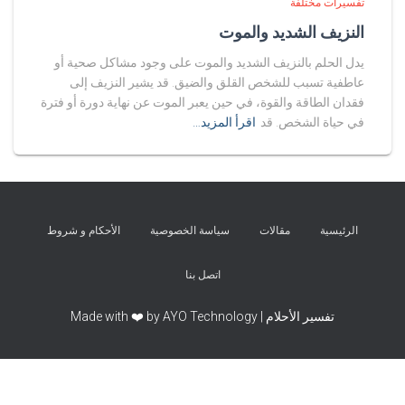
تفسيرات مختلفة
النزيف الشديد والموت
يدل الحلم بالنزيف الشديد والموت على وجود مشاكل صحية أو
عاطفية تسبب للشخص القلق والضيق. قد يشير النزيف إلى
فقدان الطاقة والقوة، في حين يعبر الموت عن نهاية دورة أو فترة
في حياة الشخص. قد
اقرأ المزيد…
الرئيسية
مقالات
سياسة الخصوصية
الأحكام و شروط
اتصل بنا
تفسير الأحلام | Made with ❤️ by AYO Technology
Exit mobile version