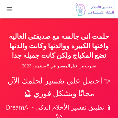
ت
ب
د
ي
ل
حلمت اني جالسه مع صديقتي الغاليه
ا
ل
واختها الكبيره ووالدتها وكانت والدتها
ت
ن
تضع المكياج ولكن كانت جميله جدا
ق
ل
نشرت من قبل
المفسر
في
8 سبتمبر، 2023
✨ احصل على تفسير لحلمك الآن
مجانًا وبشكل فوري 🔮
📱 تطبيق تفسير الأحلام الذكي - DreamAI
🚀