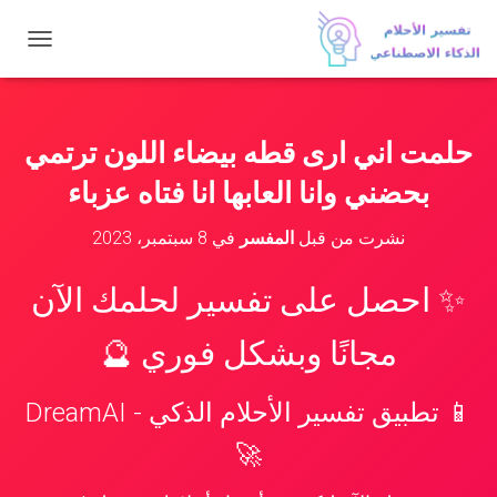
ت
ب
د
ي
ل
حلمت اني ارى قطه بيضاء اللون ترتمي
ا
ل
بحضني وانا العابها انا فتاه عزباء
ت
ن
نشرت من قبل
المفسر
في
8 سبتمبر، 2023
ق
ل
✨ احصل على تفسير لحلمك الآن
مجانًا وبشكل فوري 🔮
📱 تطبيق تفسير الأحلام الذكي - DreamAI
🚀