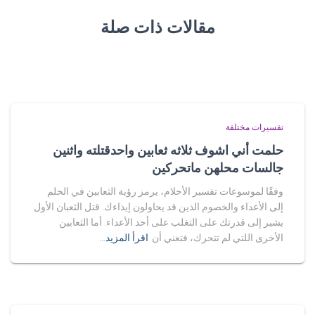
مقالات ذات صلة
تفسيرات مختلفة
حلمت أني اشوف ثلاثه ثعابين واحدقتلته واثنين
جالسات محلهن ماتحركين
وفقًا لموسوعات تفسير الأحلام، يرمز رؤية الثعابين في الحلم
إلى الأعداء والخصوم الذين قد يحاولون إيذاءك. قتل الثعبان الأول
يشير إلى قدرتك على التغلب على أحد الأعداء. أما الثعابين
الأخرى اللتي لم تتحرك، فتعني أن
اقرأ المزيد…