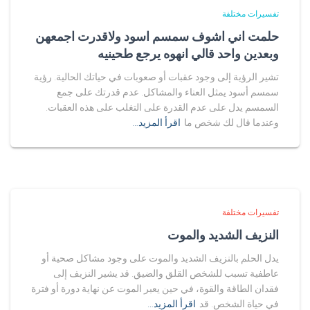
تفسيرات مختلفة
حلمت اني اشوف سمسم اسود ولاقدرت اجمعهن
وبعدين واحد قالي انهوه يرجع طحينيه
تشير الرؤية إلى وجود عقبات أو صعوبات في حياتك الحالية. رؤية
سمسم أسود يمثل العناء والمشاكل. عدم قدرتك على جمع
السمسم يدل على عدم القدرة على التغلب على هذه العقبات.
وعندما قال لك شخص ما
اقرأ المزيد…
تفسيرات مختلفة
النزيف الشديد والموت
يدل الحلم بالنزيف الشديد والموت على وجود مشاكل صحية أو
عاطفية تسبب للشخص القلق والضيق. قد يشير النزيف إلى
فقدان الطاقة والقوة، في حين يعبر الموت عن نهاية دورة أو فترة
في حياة الشخص. قد
اقرأ المزيد…