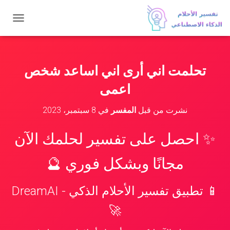
ت
ب
د
ي
ل
تحلمت اني أرى اني اساعد شخص
ا
ل
اعمى
ت
ن
نشرت من قبل
المفسر
في
8 سبتمبر، 2023
ق
ل
✨ احصل على تفسير لحلمك الآن
مجانًا وبشكل فوري 🔮
📱 تطبيق تفسير الأحلام الذكي - DreamAI
🚀