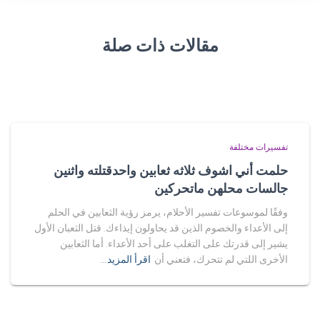
مقالات ذات صلة
تفسيرات مختلفة
حلمت أني اشوف ثلاثه ثعابين واحدقتلته واثنين
جالسات محلهن ماتحركين
وفقًا لموسوعات تفسير الأحلام، يرمز رؤية الثعابين في الحلم
إلى الأعداء والخصوم الذين قد يحاولون إيذاءك. قتل الثعبان الأول
يشير إلى قدرتك على التغلب على أحد الأعداء. أما الثعابين
الأخرى اللتي لم تتحرك، فتعني أن
اقرأ المزيد…