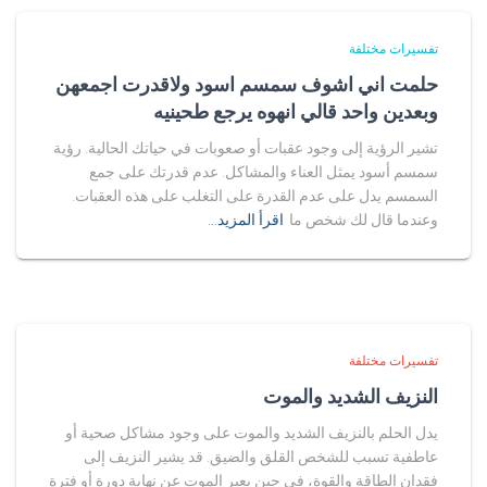
تفسيرات مختلفة
حلمت اني اشوف سمسم اسود ولاقدرت اجمعهن
وبعدين واحد قالي انهوه يرجع طحينيه
تشير الرؤية إلى وجود عقبات أو صعوبات في حياتك الحالية. رؤية
سمسم أسود يمثل العناء والمشاكل. عدم قدرتك على جمع
السمسم يدل على عدم القدرة على التغلب على هذه العقبات.
وعندما قال لك شخص ما
اقرأ المزيد…
تفسيرات مختلفة
النزيف الشديد والموت
يدل الحلم بالنزيف الشديد والموت على وجود مشاكل صحية أو
عاطفية تسبب للشخص القلق والضيق. قد يشير النزيف إلى
فقدان الطاقة والقوة، في حين يعبر الموت عن نهاية دورة أو فترة