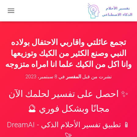
ت
ب
د
ي
ل
تجمع عائلتي واقاربي الاحتفال بولاده
ا
ل
النبي وصنع الكثير من الكيك وتوزيعها
ت
ن
وانا اكل من الكيك علما انا امراه متزوجه
ق
ل
نشرت من قبل
المفسر
في
8 سبتمبر، 2023
✨ احصل على تفسير لحلمك الآن
مجانًا وبشكل فوري 🔮
📱 تطبيق تفسير الأحلام الذكي - DreamAI
🚀