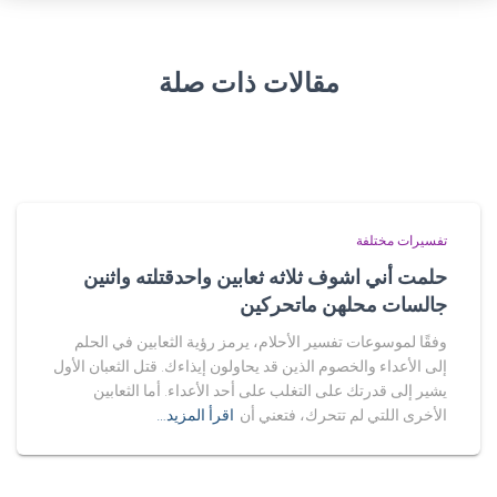
مقالات ذات صلة
تفسيرات مختلفة
حلمت أني اشوف ثلاثه ثعابين واحدقتلته واثنين
جالسات محلهن ماتحركين
وفقًا لموسوعات تفسير الأحلام، يرمز رؤية الثعابين في الحلم
إلى الأعداء والخصوم الذين قد يحاولون إيذاءك. قتل الثعبان الأول
يشير إلى قدرتك على التغلب على أحد الأعداء. أما الثعابين
الأخرى اللتي لم تتحرك، فتعني أن
اقرأ المزيد…