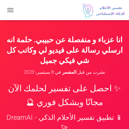
ت
ب
د
ي
ل
انا عزباء و منفصلة عن حبيبي. حلمة انه
ا
ل
ارسلي رسالة على فيديو لي وكاتب كل
ت
ن
شي فيكي جميل
ق
ل
نشرت من قبل
المفسر
في
8 سبتمبر، 2023
✨ احصل على تفسير لحلمك الآن
مجانًا وبشكل فوري 🔮
📱 تطبيق تفسير الأحلام الذكي - DreamAI
🚀