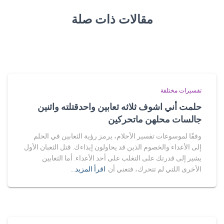
مقالات ذات صلة
تفسيرات مختلفة
حلمت أني اشوف ثلاثه ثعابين واحدقتلته واثنين
جالسات محلهن ماتحركين
وفقًا لموسوعات تفسير الأحلام، يرمز رؤية الثعابين في الحلم
إلى الأعداء والخصوم الذين قد يحاولون إيذاءك. قتل الثعبان الأول
يشير إلى قدرتك على التغلب على أحد الأعداء. أما الثعابين
الأخرى اللتي لم تتحرك، فتعني أن
اقرأ المزيد…