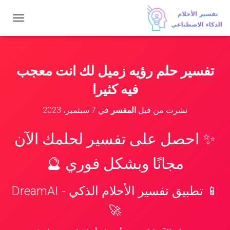
ت
ب
د
ي
ل
تفسير حلم رؤيه زميل لك انت معجب
ا
ل
فيه كثيرا
ت
ن
نشرت من قبل
المفسر
في
7 سبتمبر، 2023
ق
ل
✨ احصل على تفسير لحلمك الآن
مجانًا وبشكل فوري 🔮
📱 تطبيق تفسير الأحلام الذكي - DreamAI
🚀