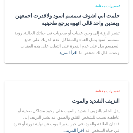
تفسيرات مختلفة
حلمت اني اشوف سمسم اسود ولاقدرت اجمعهن
وبعدين واحد قالي انهوه يرجع طحينيه
تشير الرؤية إلى وجود عقبات أو صعوبات في حياتك الحالية. رؤية
سمسم أسود يمثل العناء والمشاكل. عدم قدرتك على جمع
السمسم يدل على عدم القدرة على التغلب على هذه العقبات.
وعندما قال لك شخص ما
اقرأ المزيد…
تفسيرات مختلفة
النزيف الشديد والموت
يدل الحلم بالنزيف الشديد والموت على وجود مشاكل صحية أو
عاطفية تسبب للشخص القلق والضيق. قد يشير النزيف إلى
فقدان الطاقة والقوة، في حين يعبر الموت عن نهاية دورة أو فترة
في حياة الشخص. قد
اقرأ المزيد…