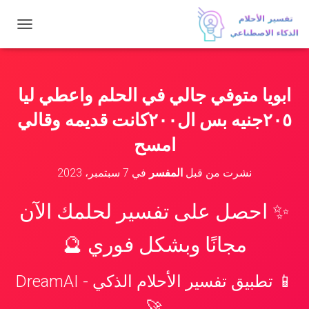
ت
ب
د
ي
ل
ابويا متوفي جالي في الحلم واعطي ليا
ا
ل
٢٠٥جنيه بس ال٢٠٠كانت قديمه وقالي
ت
ن
امسح
ق
ل
نشرت من قبل
المفسر
في
7 سبتمبر، 2023
✨ احصل على تفسير لحلمك الآن
مجانًا وبشكل فوري 🔮
📱 تطبيق تفسير الأحلام الذكي - DreamAI
🚀