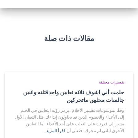
مقالات ذات صلة
تفسيرات مختلفة
حلمت أني اشوف ثلاثه ثعابين واحدقتلته واثنين
جالسات محلهن ماتحركين
وفقًا لموسوعات تفسير الأحلام، يرمز رؤية الثعابين في الحلم
إلى الأعداء والخصوم الذين قد يحاولون إيذاءك. قتل الثعبان الأول
يشير إلى قدرتك على التغلب على أحد الأعداء. أما الثعابين
الأخرى اللتي لم تتحرك، فتعني أن
اقرأ المزيد…