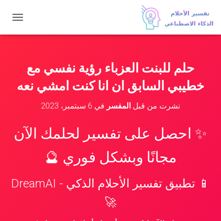
ت
ب
د
ي
ل
حلم للبنت العزباء رؤية نفسي مع
ا
ل
خطيبي السابق ان انا كنت امشي نعه
ت
ن
نشرت من قبل
المفسر
في
6 سبتمبر، 2023
ق
ل
✨ احصل على تفسير لحلمك الآن
مجانًا وبشكل فوري 🔮
📱 تطبيق تفسير الأحلام الذكي - DreamAI
🚀