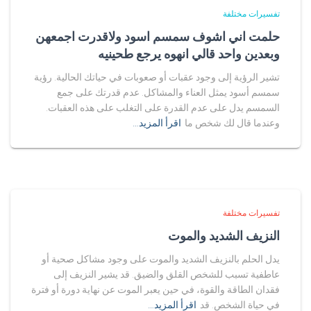
تفسيرات مختلفة
حلمت اني اشوف سمسم اسود ولاقدرت اجمعهن
وبعدين واحد قالي انهوه يرجع طحينيه
تشير الرؤية إلى وجود عقبات أو صعوبات في حياتك الحالية. رؤية
سمسم أسود يمثل العناء والمشاكل. عدم قدرتك على جمع
السمسم يدل على عدم القدرة على التغلب على هذه العقبات.
وعندما قال لك شخص ما
اقرأ المزيد…
تفسيرات مختلفة
النزيف الشديد والموت
يدل الحلم بالنزيف الشديد والموت على وجود مشاكل صحية أو
عاطفية تسبب للشخص القلق والضيق. قد يشير النزيف إلى
فقدان الطاقة والقوة، في حين يعبر الموت عن نهاية دورة أو فترة
في حياة الشخص. قد
اقرأ المزيد…