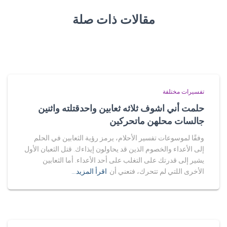
مقالات ذات صلة
تفسيرات مختلفة
حلمت أني اشوف ثلاثه ثعابين واحدقتلته واثنين
جالسات محلهن ماتحركين
وفقًا لموسوعات تفسير الأحلام، يرمز رؤية الثعابين في الحلم
إلى الأعداء والخصوم الذين قد يحاولون إيذاءك. قتل الثعبان الأول
يشير إلى قدرتك على التغلب على أحد الأعداء. أما الثعابين
الأخرى اللتي لم تتحرك، فتعني أن
اقرأ المزيد…