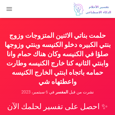
ت
ب
د
ي
ل
حلمت بناتي الاثنين المتزوجات وزوج
ا
ل
بنتي الكبيره دخلو الكنيسه وبنتي وزوجها
ت
ن
صلؤا في الكنيسه وكان هناك حمام وانا
ق
وابنتي الثانيه كنا خارج الكنيسه وطارت
ل
حمامه باتجاه ابنتي الخارج الكنيسه
واعطتهاه شي
نشرت من قبل
المفسر
في
6 سبتمبر، 2023
✨ احصل على تفسير لحلمك الآن