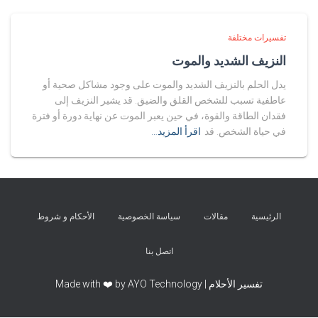
تفسيرات مختلفة
النزيف الشديد والموت
يدل الحلم بالنزيف الشديد والموت على وجود مشاكل صحية أو
عاطفية تسبب للشخص القلق والضيق. قد يشير النزيف إلى
فقدان الطاقة والقوة، في حين يعبر الموت عن نهاية دورة أو فترة
في حياة الشخص. قد
اقرأ المزيد…
الرئيسية
مقالات
سياسة الخصوصية
الأحكام و شروط
اتصل بنا
تفسير الأحلام | Made with ❤️ by AYO Technology