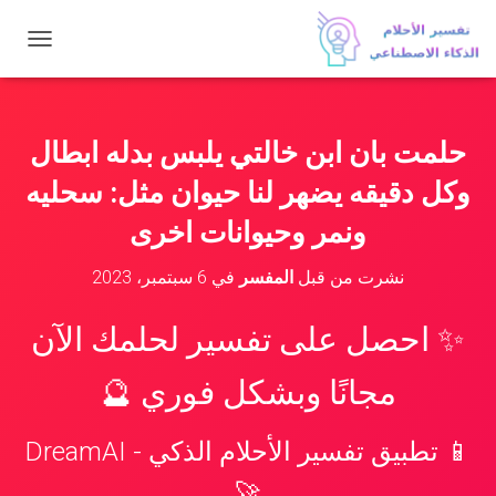
ت
ب
د
ي
ل
حلمت بان ابن خالتي يلبس بدله ابطال
ا
ل
وكل دقيقه يضهر لنا حيوان مثل: سحليه
ت
ن
ونمر وحيوانات اخرى
ق
ل
نشرت من قبل
المفسر
في
6 سبتمبر، 2023
✨ احصل على تفسير لحلمك الآن
مجانًا وبشكل فوري 🔮
📱 تطبيق تفسير الأحلام الذكي - DreamAI
🚀