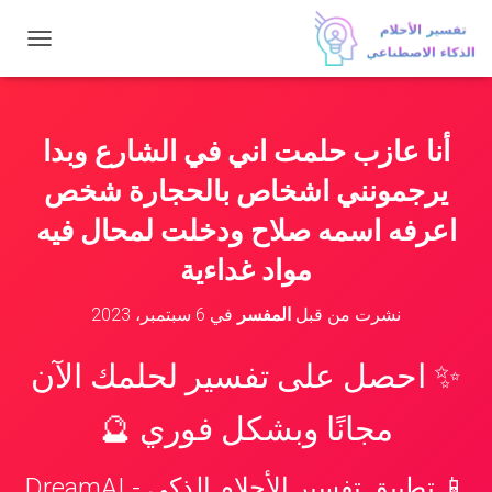
ت
ب
د
ي
ل
أنا عازب حلمت اني في الشارع وبدا
ا
ل
يرجمونني اشخاص بالحجارة شخص
ت
ن
اعرفه اسمه صلاح ودخلت لمحال فيه
ق
مواد غداءية
ل
نشرت من قبل
المفسر
في
6 سبتمبر، 2023
✨ احصل على تفسير لحلمك الآن
مجانًا وبشكل فوري 🔮
📱 تطبيق تفسير الأحلام الذكي - DreamAI