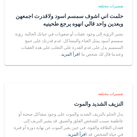
تفسيرات مختلفة
حلمت اني اشوف سمسم اسود ولاقدرت اجمعهن
وبعدين واحد قالي انهوه يرجع طحينيه
تشير الرؤية إلى وجود عقبات أو صعوبات في حياتك الحالية. رؤية
سمسم أسود يمثل العناء والمشاكل. عدم قدرتك على جمع
السمسم يدل على عدم القدرة على التغلب على هذه العقبات.
وعندما قال لك شخص ما
اقرأ المزيد…
تفسيرات مختلفة
النزيف الشديد والموت
يدل الحلم بالنزيف الشديد والموت على وجود مشاكل صحية أو
عاطفية تسبب للشخص القلق والضيق. قد يشير النزيف إلى
فقدان الطاقة والقوة، في حين يعبر الموت عن نهاية دورة أو فترة
في حياة الشخص. قد
اقرأ المزيد…