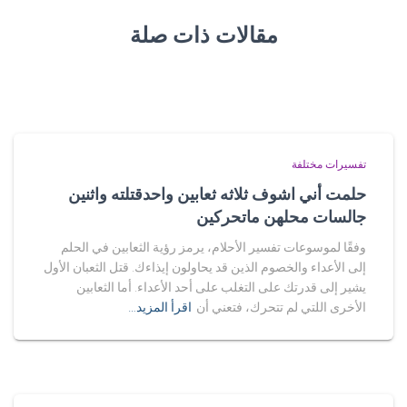
مقالات ذات صلة
تفسيرات مختلفة
حلمت أني اشوف ثلاثه ثعابين واحدقتلته واثنين
جالسات محلهن ماتحركين
وفقًا لموسوعات تفسير الأحلام، يرمز رؤية الثعابين في الحلم
إلى الأعداء والخصوم الذين قد يحاولون إيذاءك. قتل الثعبان الأول
يشير إلى قدرتك على التغلب على أحد الأعداء. أما الثعابين
الأخرى اللتي لم تتحرك، فتعني أن
اقرأ المزيد…