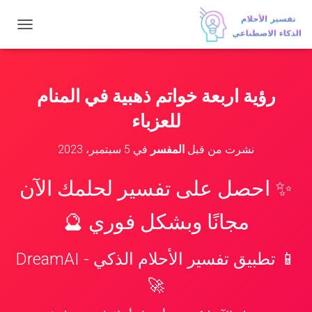
ت
ب
د
ي
ل
رؤية اربعة خواتم ذهبية في المنام
ا
ل
للعزباء
ت
ن
نشرت من قبل
المفسر
في
5 سبتمبر، 2023
ق
ل
✨ احصل على تفسير لحلمك الآن
مجانًا وبشكل فوري 🔮
📱 تطبيق تفسير الأحلام الذكي - DreamAI
🚀