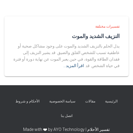
تفسيرات مختلفة
النزيف الشديد والموت
يدل الحلم بالنزيف الشديد والموت على وجود مشاكل صحية أو
عاطفية تسبب للشخص القلق والضيق. قد يشير النزيف إلى
فقدان الطاقة والقوة، في حين يعبر الموت عن نهاية دورة أو فترة
في حياة الشخص. قد
اقرأ المزيد…
الرئيسية
مقالات
سياسة الخصوصية
الأحكام و شروط
اتصل بنا
تفسير الأحلام | Made with ❤️ by AYO Technology