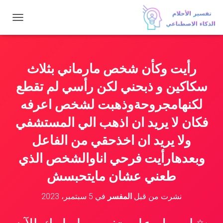
ت
ب
د
ي
ل
رأيت وكأن شخص مارماني بثلاث
ا
ل
سكاكين و ذبحني لكن رأسي لم تقطع
ت
ن
لكنهامجروحةوذهبت لشخص اعرفه
ق
فكان لا يريد ان اذهب الي المستشفي
ل
ولا يريد ان اخذحقي من الفاعل
وبعدهارأيت فرحي اناوالشخص الذي
طعني عشان مايتحبسش
نشرت من قبل
المفسر
في
5 سبتمبر، 2023