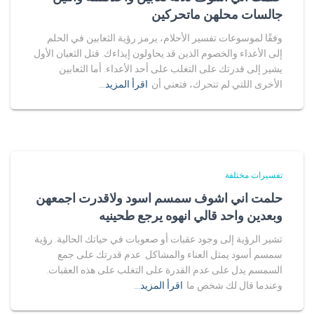
جالسات محلهن ماتحركين
وفقًا لموسوعات تفسير الأحلام، يرمز رؤية الثعابين في الحلم
إلى الأعداء والخصوم الذين قد يحاولون إيذاءك. قتل الثعبان الأول
يشير إلى قدرتك على التغلب على أحد الأعداء. أما الثعابين
الأخرى اللتي لم تتحرك، فتعني أن
اقرأ المزيد…
تفسيرات مختلفة
حلمت اني اشوف سمسم اسود ولاقدرت اجمعهن
وبعدين واحد قالي انهوه يرجع طحينيه
تشير الرؤية إلى وجود عقبات أو صعوبات في حياتك الحالية. رؤية
سمسم أسود يمثل العناء والمشاكل. عدم قدرتك على جمع
السمسم يدل على عدم القدرة على التغلب على هذه العقبات.
وعندما قال لك شخص ما
اقرأ المزيد…