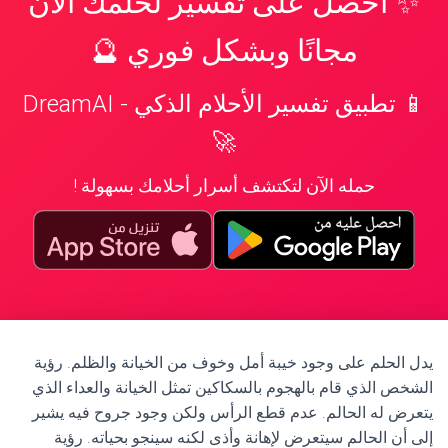
✨ احصل على تفسير لحلمك الآن
مجانًا وبشكل فوري 🔮
📱 تطبيق تفسير الأحلام الذكي - DreamAI
🚀
حمله الآن لتكتشف أسرار أحلامك بسهولة !
يدل الحلم على وجود خيبة أمل وخوف من الخيانة والظلم. رؤية
الشخص الذي قام بالهجوم بالسكاكين تمثل الخيانة والعداء الذي
يتعرض له الحالم. عدم قطع الرأس ولكن وجود جروح فيه يشير
إلى أن الحالم سيتعرض لإهانة وأذى لكنه سينجو بحياته. رؤية