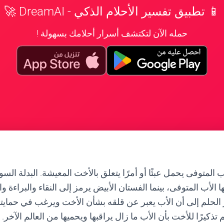
📱 تطبيق تفسير الأحلام الذكي - DreamAI 🚀
حمله الآن لتكتشف أسرار أحلامك بسهولة !
 المتوفى يحمل عبئًا أو أمرًا يتعلق بالأخت المعيشة. البدلة الس
 الأب المتوفى، بينما الفستان الأبيض يرمز إلى النقاء والبراءة وا
الحلم إلى أن الأب يعبر عن قلقه بشأن الأخت ويرغب في حمايتها
ذكيرًا للأخت بأن الأب ما زال يراقبها ويحميها من العالم الآخر.