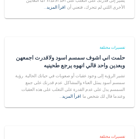
يشير إلى قدرتك على التغلب على أحد الأعداء. أما الثعابين
الأخرى اللتي لم تتحرك، فتعني أن
اقرأ المزيد…
تفسيرات مختلفة
حلمت اني اشوف سمسم اسود ولاقدرت اجمعهن
وبعدين واحد قالي انهوه يرجع طحينيه
تشير الرؤية إلى وجود عقبات أو صعوبات في حياتك الحالية. رؤية
سمسم أسود يمثل العناء والمشاكل. عدم قدرتك على جمع
السمسم يدل على عدم القدرة على التغلب على هذه العقبات.
وعندما قال لك شخص ما
اقرأ المزيد…
تفسيرات مختلفة