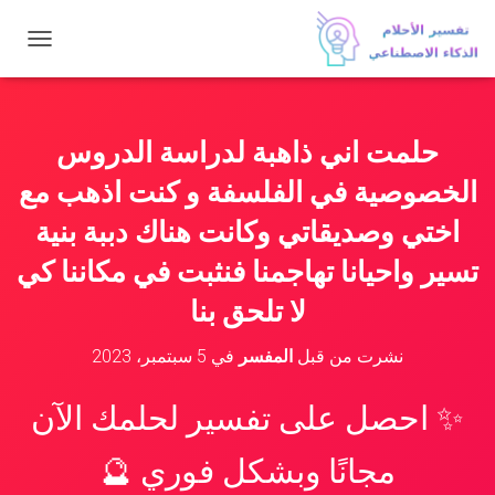
ت
ب
د
ي
ل
حلمت اني ذاهبة لدراسة الدروس
ا
ل
الخصوصية في الفلسفة و كنت اذهب مع
ت
ن
اختي وصديقاتي وكانت هناك دببة بنية
ق
تسير واحيانا تهاجمنا فنثبت في مكاننا كي
ل
لا تلحق بنا
نشرت من قبل
المفسر
في
5 سبتمبر، 2023
✨ احصل على تفسير لحلمك الآن
مجانًا وبشكل فوري 🔮