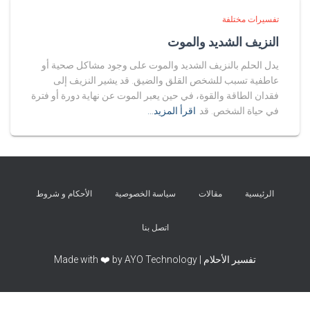
تفسيرات مختلفة
النزيف الشديد والموت
يدل الحلم بالنزيف الشديد والموت على وجود مشاكل صحية أو
عاطفية تسبب للشخص القلق والضيق. قد يشير النزيف إلى
فقدان الطاقة والقوة، في حين يعبر الموت عن نهاية دورة أو فترة
في حياة الشخص. قد
اقرأ المزيد…
الرئيسية
مقالات
سياسة الخصوصية
الأحكام و شروط
اتصل بنا
تفسير الأحلام | Made with ❤️ by AYO Technology