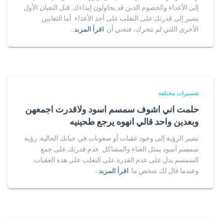
إلى الأعداء والخصوم الذين قد يحاولون إيذاءك. قتل الثعبان الأول
يشير إلى قدرتك على التغلب على أحد الأعداء. أما الثعابين
الأخرى اللتي لم تتحرك، فتعني أن
اقرأ المزيد…
تفسيرات مختلفة
حلمت اني اشوف سمسم اسود ولاقدرت اجمعهن
وبعدين واحد قالي انهوه يرجع طحينيه
تشير الرؤية إلى وجود عقبات أو صعوبات في حياتك الحالية. رؤية
سمسم أسود يمثل العناء والمشاكل. عدم قدرتك على جمع
السمسم يدل على عدم القدرة على التغلب على هذه العقبات.
وعندما قال لك شخص ما
اقرأ المزيد…