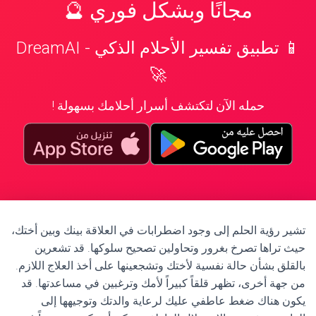
مجانًا وبشكل فوري 🔮
📱 تطبيق تفسير الأحلام الذكي - DreamAI
🚀
حمله الآن لتكتشف أسرار أحلامك بسهولة !
تشير رؤية الحلم إلى وجود اضطرابات في العلاقة بينك وبين أختك،
حيث تراها تصرخ بغرور وتحاولين تصحيح سلوكها. قد تشعرين
بالقلق بشأن حالة نفسية لأختك وتشجعينها على أخذ العلاج اللازم.
من جهة أخرى، تظهر قلقاً كبيراً لأمك وترغبين في مساعدتها. قد
يكون هناك ضغط عاطفي عليك لرعاية والدتك وتوجيهها إلى