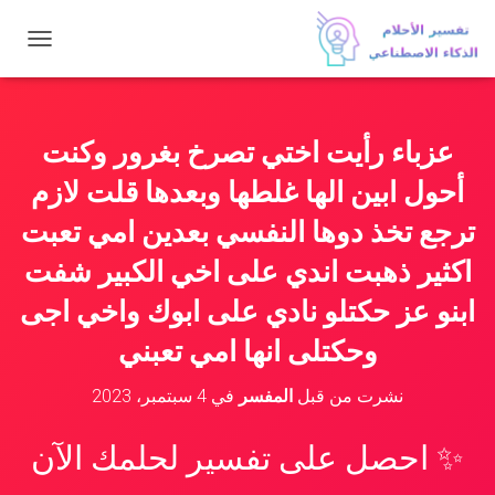
ت
ب
د
ي
ل
عزباء رأيت اختي تصرخ بغرور وكنت
ا
ل
أحول ابين الها غلطها وبعدها قلت لازم
ت
ن
ترجع تخذ دوها النفسي بعدين امي تعبت
ق
اكثير ذهبت اندي على اخي الكبير شفت
ل
ابنو عز حكتلو نادي على ابوك واخي اجى
وحكتلى انها امي تعبني
نشرت من قبل
المفسر
في
4 سبتمبر، 2023
✨ احصل على تفسير لحلمك الآن