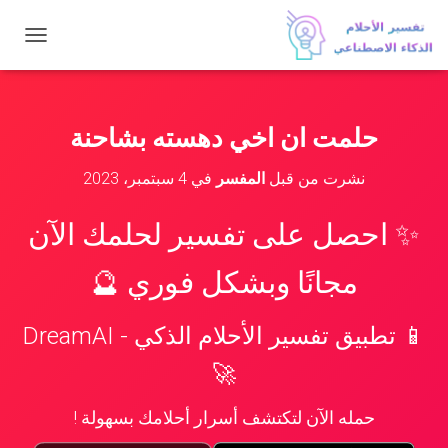
ت
ب
د
ي
ل
حلمت ان اخي دهسته بشاحنة
ا
ل
نشرت من قبل
المفسر
في
4 سبتمبر، 2023
ت
ن
ق
✨ احصل على تفسير لحلمك الآن
ل
مجانًا وبشكل فوري 🔮
📱 تطبيق تفسير الأحلام الذكي - DreamAI
🚀
حمله الآن لتكتشف أسرار أحلامك بسهولة !