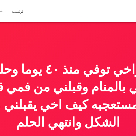
مق
الرئيسية
انا متزوجه واخي توفي
 بالمنام وقبلني من فمي ق
مستعجبه كيف اخي يقبلني 
الشكل وانتهي الحلم