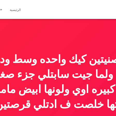
مق
الرئيسية
يتين كيك واحده وسط ودي 
 ولما جيت سابتلي جزء صغير
 كبيره اوي ولونها ابيض ما
يتها خلصت ف ادتلي قرصتين