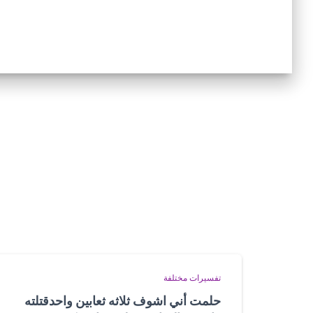
تفسيرات مختلفة
حلمت أني اشوف ثلاثه ثعابين واحدقتلته