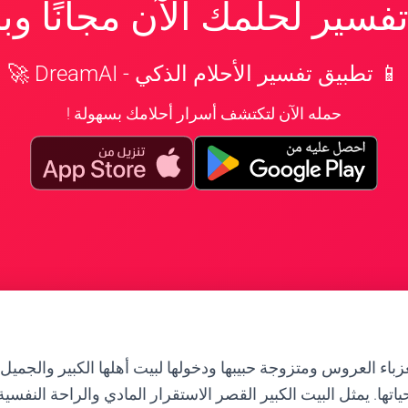
سير لحلمك الآن مجانًا و
📱 تطبيق تفسير الأحلام الذكي - DreamAI 🚀
حمله الآن لتكتشف أسرار أحلامك بسهولة !
زباء العروس ومتزوجة حبيبها ودخولها لبيت أهلها الكبير والجميل 
حياتها. يمثل البيت الكبير القصر الاستقرار المادي والراحة النفس