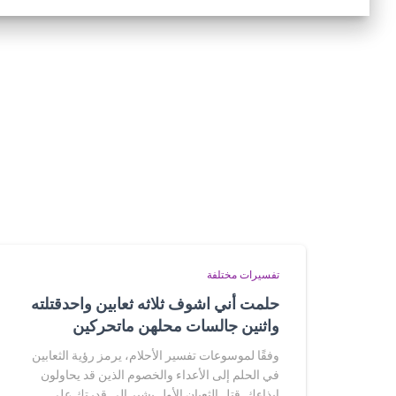
تفسيرات مختلفة
حلمت أني اشوف ثلاثه ثعابين واحدقتلته
واثنين جالسات محلهن ماتحركين
وفقًا لموسوعات تفسير الأحلام، يرمز رؤية الثعابين
في الحلم إلى الأعداء والخصوم الذين قد يحاولون
إيذاءك. قتل الثعبان الأول يشير إلى قدرتك على