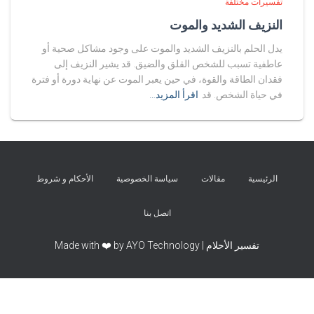
تفسيرات مختلفة
النزيف الشديد والموت
يدل الحلم بالنزيف الشديد والموت على وجود مشاكل صحية أو
عاطفية تسبب للشخص القلق والضيق. قد يشير النزيف إلى
فقدان الطاقة والقوة، في حين يعبر الموت عن نهاية دورة أو فترة
في حياة الشخص. قد
اقرأ المزيد…
الرئيسية
مقالات
سياسة الخصوصية
الأحكام و شروط
اتصل بنا
تفسير الأحلام | Made with ❤️ by AYO Technology
Exit mobile version