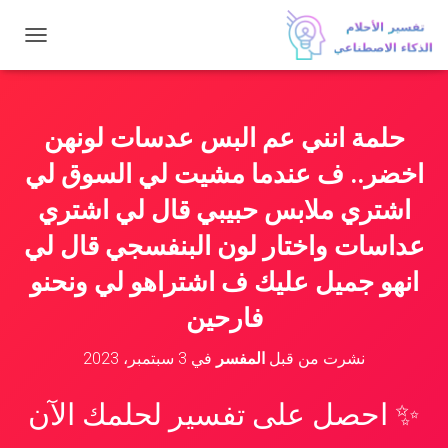
ت
ب
د
ي
ل
حلمة انني عم البس عدسات لونهن
ا
ل
اخضر.. ف عندما مشيت لي السوق لي
ت
ن
اشتري ملابس حبيبي قال لي اشتري
ق
عداسات واختار لون البنفسجي قال لي
ل
انهو جميل عليك ف اشتراهو لي ونحنو
فارحين
نشرت من قبل
المفسر
في
3 سبتمبر، 2023
✨ احصل على تفسير لحلمك الآن