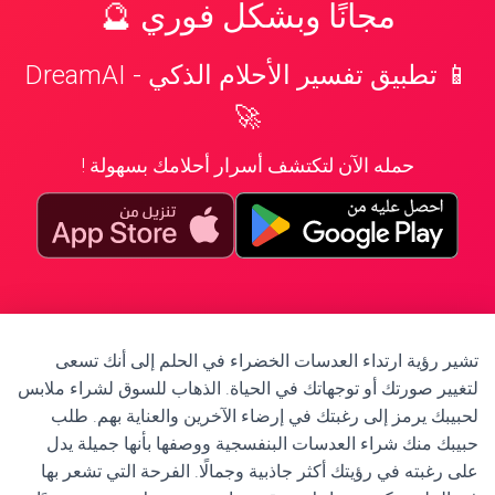
مجانًا وبشكل فوري 🔮
📱 تطبيق تفسير الأحلام الذكي - DreamAI
🚀
حمله الآن لتكتشف أسرار أحلامك بسهولة !
تشير رؤية ارتداء العدسات الخضراء في الحلم إلى أنك تسعى
لتغيير صورتك أو توجهاتك في الحياة. الذهاب للسوق لشراء ملابس
لحبيبك يرمز إلى رغبتك في إرضاء الآخرين والعناية بهم. طلب
حبيبك منك شراء العدسات البنفسجية ووصفها بأنها جميلة يدل
على رغبته في رؤيتك أكثر جاذبية وجمالًا. الفرحة التي تشعر بها