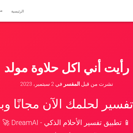
مق
الرئيسية
رأيت أني اكل حلاوة مولد
نشرت من قبل
المفسر
في
2 سبتمبر، 2023
سير لحلمك الآن مجانًا و
📱 تطبيق تفسير الأحلام الذكي - DreamAI 🚀