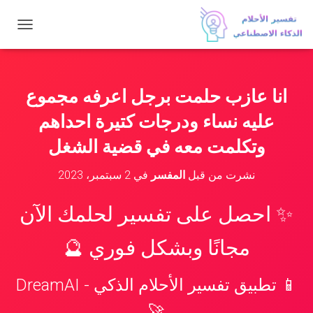
ت
ب
د
ي
ل
انا عازب حلمت برجل اعرفه مجموع
ا
ل
عليه نساء ودرجات كتيرة احداهم
ت
ن
وتكلمت معه في قضية الشغل
ق
ل
نشرت من قبل
المفسر
في
2 سبتمبر، 2023
✨ احصل على تفسير لحلمك الآن
مجانًا وبشكل فوري 🔮
📱 تطبيق تفسير الأحلام الذكي - DreamAI
🚀