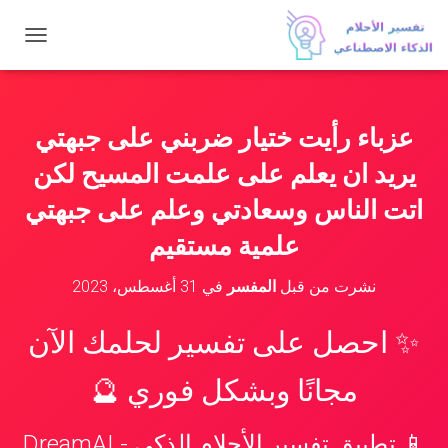
ت
ب
د
ي
ل
عزباء رأيت ختيار ضربني على جبهتي
ا
ل
يريد ان يعلم على علمت المسيح لكن
ت
ن
اتت الناس وسعادتي وعلم على جبهتي
ق
علمية مستقيم
ل
نشرت من قبل
المفسر
في
31 أغسطس، 2023
✨ احصل على تفسير لحلمك الآن
مجانًا وبشكل فوري 🔮
📱 تطبيق تفسير الأحلام الذكي - DreamAI