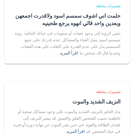
تفسيرات مختلفة
حلمت اني اشوف سمسم اسود ولاقدرت اجمعهن
وبعدين واحد قالي انهوه يرجع طحينيه
تشير الرؤية إلى وجود عقبات أو صعوبات في حياتك الحالية. رؤية
سمسم أسود يمثل العناء والمشاكل. عدم قدرتك على جمع
السمسم يدل على عدم القدرة على التغلب على هذه العقبات.
وعندما قال لك شخص ما
اقرأ المزيد…
تفسيرات مختلفة
النزيف الشديد والموت
يدل الحلم بالنزيف الشديد والموت على وجود مشاكل صحية أو
عاطفية تسبب للشخص القلق والضيق. قد يشير النزيف إلى
فقدان الطاقة والقوة، في حين يعبر الموت عن نهاية دورة أو فترة
في حياة الشخص. قد
اقرأ المزيد…