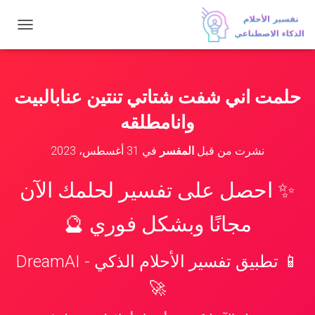
ت
ب
د
ي
ل
حلمت اني شفت شتاتي تنتين عنابالبيت
ا
ل
وانامطلقه
ت
ن
نشرت من قبل
المفسر
في
31 أغسطس، 2023
ق
ل
✨ احصل على تفسير لحلمك الآن
مجانًا وبشكل فوري 🔮
📱 تطبيق تفسير الأحلام الذكي - DreamAI
🚀