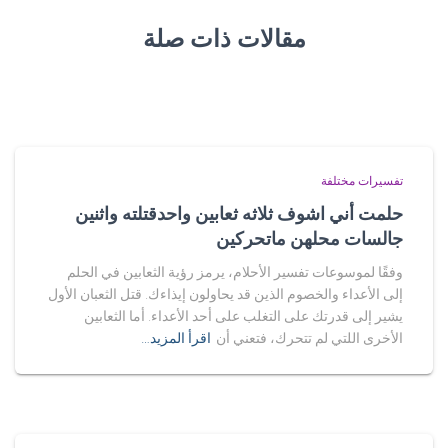
مقالات ذات صلة
تفسيرات مختلفة
حلمت أني اشوف ثلاثه ثعابين واحدقتلته واثنين
جالسات محلهن ماتحركين
وفقًا لموسوعات تفسير الأحلام، يرمز رؤية الثعابين في الحلم
إلى الأعداء والخصوم الذين قد يحاولون إيذاءك. قتل الثعبان الأول
يشير إلى قدرتك على التغلب على أحد الأعداء. أما الثعابين
الأخرى اللتي لم تتحرك، فتعني أن
اقرأ المزيد…