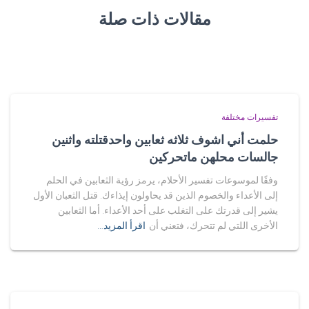
مقالات ذات صلة
تفسيرات مختلفة
حلمت أني اشوف ثلاثه ثعابين واحدقتلته واثنين
جالسات محلهن ماتحركين
وفقًا لموسوعات تفسير الأحلام، يرمز رؤية الثعابين في الحلم
إلى الأعداء والخصوم الذين قد يحاولون إيذاءك. قتل الثعبان الأول
يشير إلى قدرتك على التغلب على أحد الأعداء. أما الثعابين
الأخرى اللتي لم تتحرك، فتعني أن
اقرأ المزيد…