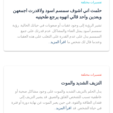
تفسيرات مختلفة
حلمت اني اشوف سمسم اسود ولاقدرت اجمعهن
وبعدين واحد قالي انهوه يرجع طحينيه
تشير الرؤية إلى وجود عقبات أو صعوبات في حياتك الحالية. رؤية
سمسم أسود يمثل العناء والمشاكل. عدم قدرتك على جمع
السمسم يدل على عدم القدرة على التغلب على هذه العقبات.
وعندما قال لك شخص ما
اقرأ المزيد…
تفسيرات مختلفة
النزيف الشديد والموت
يدل الحلم بالنزيف الشديد والموت على وجود مشاكل صحية أو
عاطفية تسبب للشخص القلق والضيق. قد يشير النزيف إلى
فقدان الطاقة والقوة، في حين يعبر الموت عن نهاية دورة أو فترة
في حياة الشخص. قد
اقرأ المزيد…