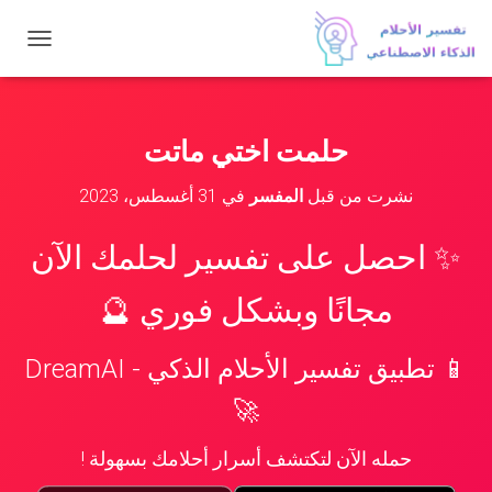
ت
ب
د
ي
ل
حلمت اختي ماتت
ا
ل
نشرت من قبل
المفسر
في
31 أغسطس، 2023
ت
ن
ق
✨ احصل على تفسير لحلمك الآن
ل
مجانًا وبشكل فوري 🔮
📱 تطبيق تفسير الأحلام الذكي - DreamAI
🚀
حمله الآن لتكتشف أسرار أحلامك بسهولة !