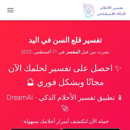
ت
ب
د
ي
ل
تفسير قلع السن في اليد
ا
ل
نشرت من قبل
المفسر
في
31 أغسطس، 2023
ت
ن
ق
✨ احصل على تفسير لحلمك الآن
ل
مجانًا وبشكل فوري 🔮
📱 تطبيق تفسير الأحلام الذكي - DreamAI
🚀
حمله الآن لتكتشف أسرار أحلامك بسهولة !