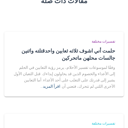
مقالات ذات صلة
تفسيرات مختلفة
حلمت أني اشوف ثلاثه ثعابين واحدقتلته واثنين
جالسات محلهن ماتحركين
وفقًا لموسوعات تفسير الأحلام، يرمز رؤية الثعابين في الحلم
إلى الأعداء والخصوم الذين قد يحاولون إيذاءك. قتل الثعبان الأول
يشير إلى قدرتك على التغلب على أحد الأعداء. أما الثعابين
الأخرى اللتي لم تتحرك، فتعني أن
اقرأ المزيد…
تفسيرات مختلفة