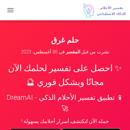
ت
ب
د
ي
ل
حلم غرق
ا
ل
نشرت من قبل
المفسر
في
30 أغسطس، 2023
ت
ن
ق
✨ احصل على تفسير لحلمك الآن
ل
مجانًا وبشكل فوري 🔮
📱 تطبيق تفسير الأحلام الذكي - DreamAI
🚀
حمله الآن لتكتشف أسرار أحلامك بسهولة !