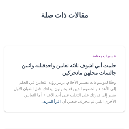
مقالات ذات صلة
تفسيرات مختلفة
حلمت أني اشوف ثلاثه ثعابين واحدقتلته واثنين
جالسات محلهن ماتحركين
وفقًا لموسوعات تفسير الأحلام، يرمز رؤية الثعابين في الحلم
إلى الأعداء والخصوم الذين قد يحاولون إيذاءك. قتل الثعبان الأول
يشير إلى قدرتك على التغلب على أحد الأعداء. أما الثعابين
الأخرى اللتي لم تتحرك، فتعني أن
اقرأ المزيد…