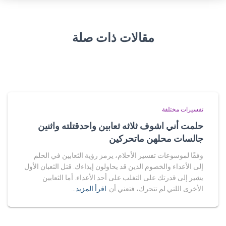
مقالات ذات صلة
تفسيرات مختلفة
حلمت أني اشوف ثلاثه ثعابين واحدقتلته واثنين
جالسات محلهن ماتحركين
وفقًا لموسوعات تفسير الأحلام، يرمز رؤية الثعابين في الحلم
إلى الأعداء والخصوم الذين قد يحاولون إيذاءك. قتل الثعبان الأول
يشير إلى قدرتك على التغلب على أحد الأعداء. أما الثعابين
الأخرى اللتي لم تتحرك، فتعني أن
اقرأ المزيد…