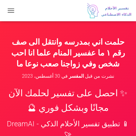
ت
ب
د
ي
ل
حلمت اني بمدرسه وانتقل الى صف
ا
ل
رقم ١ ما عفسير المنام علما انا احب
ت
ن
شخص وفي زواجنا صعب نوعا ما
ق
ل
نشرت من قبل
المفسر
في
30 أغسطس، 2023
✨ احصل على تفسير لحلمك الآن
مجانًا وبشكل فوري 🔮
📱 تطبيق تفسير الأحلام الذكي - DreamAI
🚀